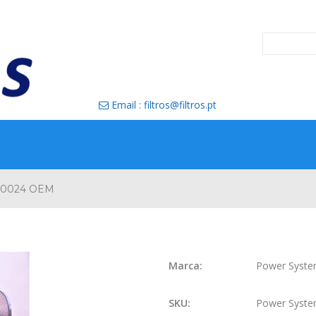
Email : filtros@filtros.pt

80024 OEM
Marca:
Power Syst
SKU:
Power Syst