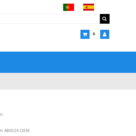
0
em
em 480024 OEM