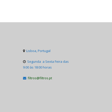
Lisboa, Portugal

Segunda a Sexta Feira das

9:00 às 18:00 horas
filtros@filtros.pt
