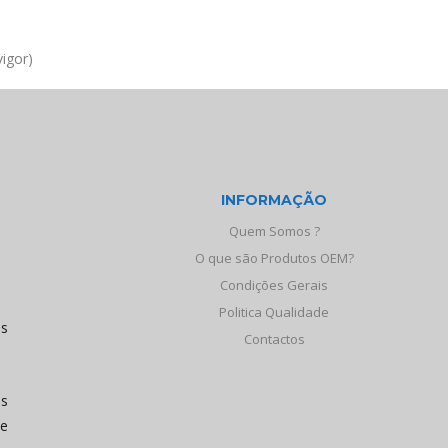
igor)
INFORMAÇÃO
Quem Somos ?
O que são Produtos OEM?
Condições Gerais
Politica Qualidade
os
Contactos
às
de