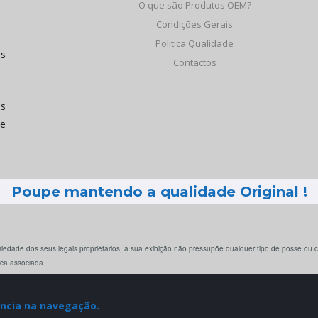
O que são Produtos OEM?
Condições Gerais
Politica Qualidade
os
Contactos
às
de
Poupe mantendo a qualidade Original !
iedade dos seus legais propriétarios, a sua exibição não pressupõe qualquer tipo de posse ou
rca associada.
ência na navegação.