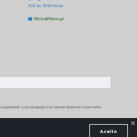
9:00 às 18:00 horas
filtros@filtros.pt

 co-propriedade, a sua divulgação e/ou menção destina-se a uma melhor
Aceito

