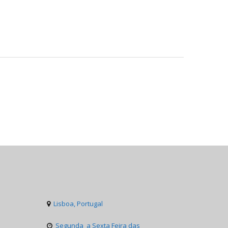
Lisboa, Portugal

Segunda a Sexta Feira das
