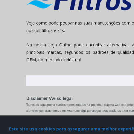
Veja como pode poupar nas suas manutenções com 
nossos filtros e kits.
Na nossa Loja Online pode encontrar alternativas 
principais marcas, segundos os padrões de qualida
OEM, no mercado Indústrial.
Disclaimer /Aviso legal
Todos os logotipos e marcas apresentadas na presente página web são propr
identificação visual tendo em vista uma ágil percepção dos produtos e/ou ma
Este site usa cookies para assegurar uma melhor experi
© 2022 Filtros.pt. All Rights Reserved.