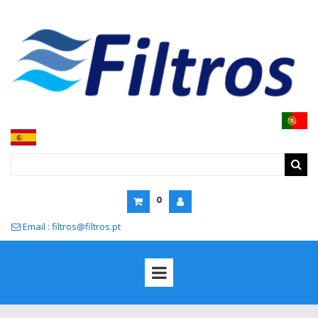
0
Email : filtros@filtros.pt
