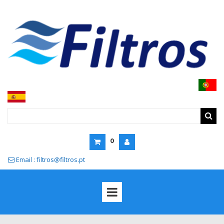
0
Email : filtros@filtros.pt
