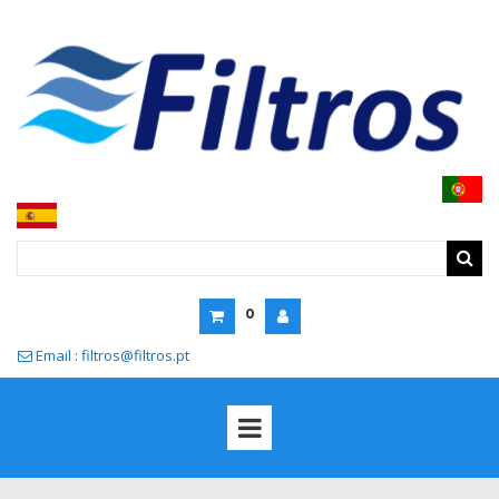
0
Email : filtros@filtros.pt
