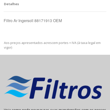
Detalhes
Filtro Ar Ingersoll 88171913 OEM
Aos preços apresentados acrescem portes + IVA (à taxa legal em
vigor)
Veja como pode poupar nas suas manutenções com os nossos