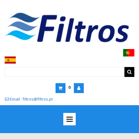
0
Email : filtros@filtros.pt
