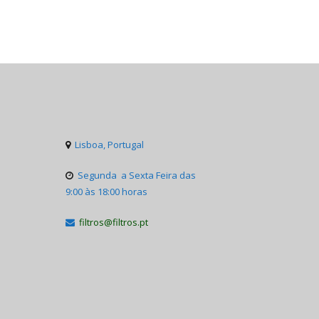
Lisboa, Portugal

Segunda a Sexta Feira das

9:00 às 18:00 horas
filtros@filtros.pt
