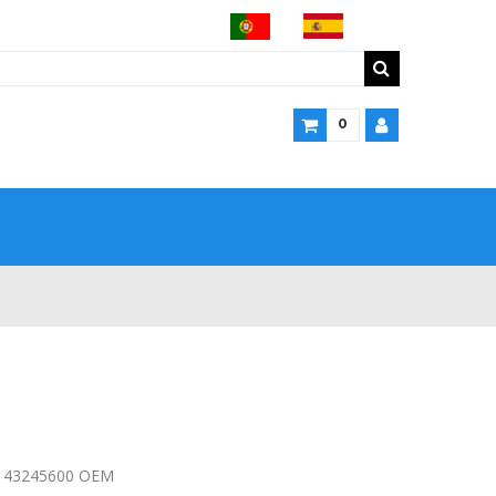
0
g 43245600 OEM