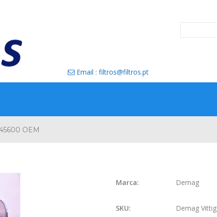
Email : filtros@filtros.pt

245600 OEM
Marca:
Demag
SKU:
Demag Vitti