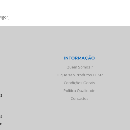
igor)
INFORMAÇÃO
Quem Somos ?
O que são Produtos OEM?
Condições Gerais
Politica Qualidade
os
Contactos
às
de