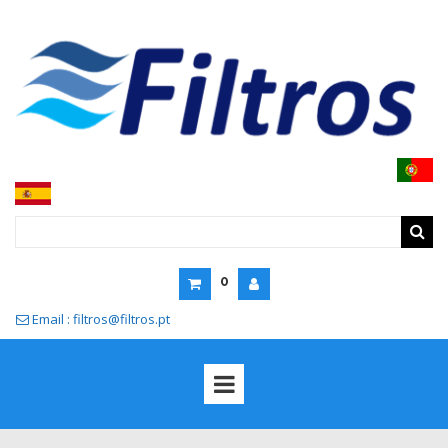
0
Email : filtros@filtros.pt
