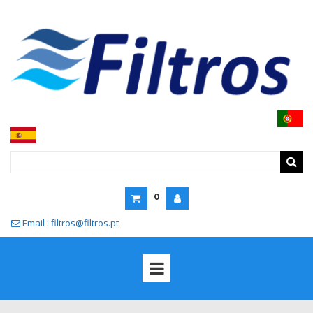
0
Email : filtros@filtros.pt
