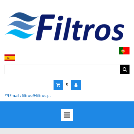
0
Email : filtros@filtros.pt
