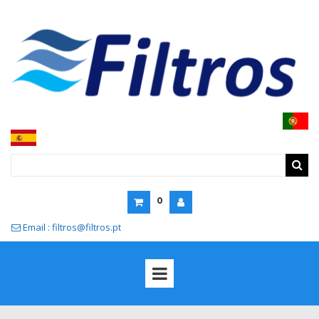
0
Email : filtros@filtros.pt
