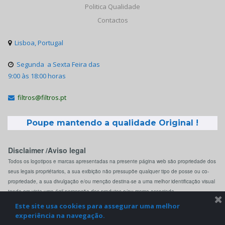
Politica Qualidade
Contactos
Lisboa, Portugal

Segunda a Sexta Feira das

9:00 às 18:00 horas
filtros@filtros.pt

Poupe mantendo a qualidade Original !
Disclaimer /Aviso legal
Todos os logotipos e marcas apresentadas na presente página web são propriedade dos
seus legais propriétarios, a sua exibição não pressupõe qualquer tipo de posse ou co-
propriedade, a sua divulgação e/ou menção destina-se a uma melhor identificação visual
tendo em vista uma ágil percepção dos produtos e/ou marca associada.
Este site usa cookies para assegurar uma melhor
experiência na navegação.
© 2022 Filtros.pt. All Rights Reserved.