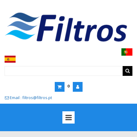
0
Email : filtros@filtros.pt
