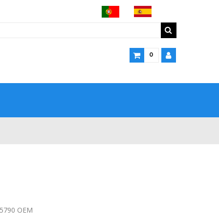
0
05790 OEM