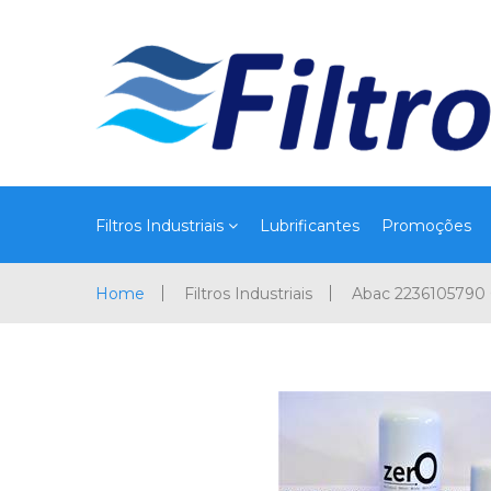
Filtros Industriais
Lubrificantes
Promoções
Home
Filtros Industriais
Abac 223610579