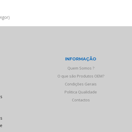
igor)
INFORMAÇÃO
Quem Somos ?
O que são Produtos OEM?
Condições Gerais
Politica Qualidade
os
Contactos
às
de