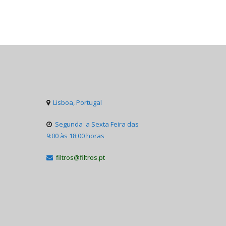
Lisboa, Portugal

Segunda a Sexta Feira das

9:00 às 18:00 horas
filtros@filtros.pt
