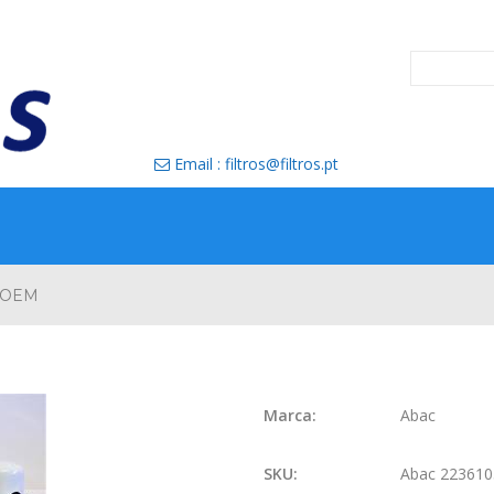
Email : filtros@filtros.pt

0 OEM
Marca:
Abac
SKU:
Abac 22361