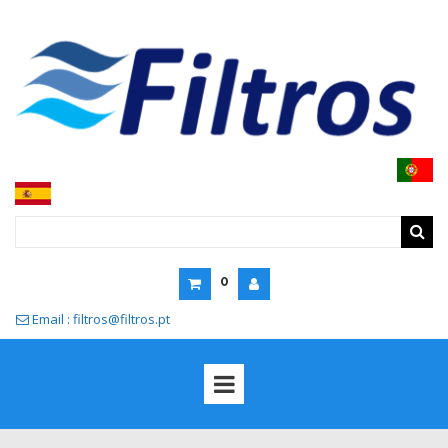
0
Email : filtros@filtros.pt
