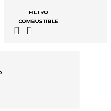
FILTRO
COMBUSTÍBLE


O