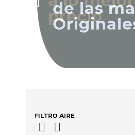
de las ma
Originale
FILTRO AIR
E

