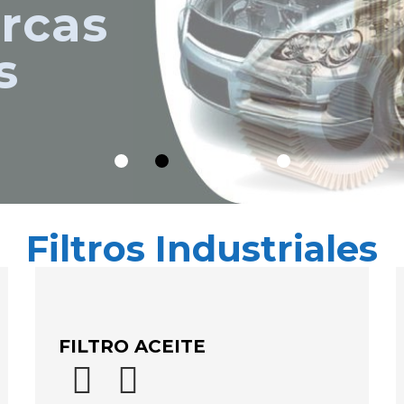
rcas
s
Filtros Industriales
FILTRO ACEITE

