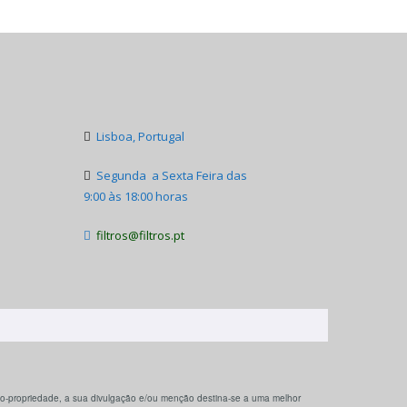
Lisboa, Portugal

Segunda a Sexta Feira das

9:00 às 18:00 horas
filtros@filtros.pt

 co-propriedade, a sua divulgação e/ou menção destina-se a uma melhor