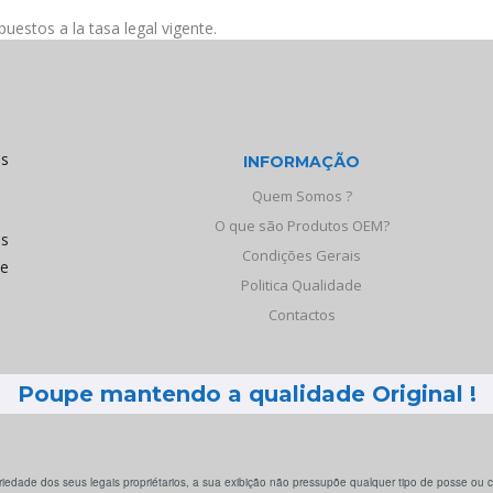
estos a la tasa legal vigente.
os
INFORMAÇÃO
Quem Somos ?
O que são Produtos OEM?
às
Condições Gerais
de
Politica Qualidade
Contactos
Poupe mantendo a qualidade Original !
iedade dos seus legais propriétarios, a sua exibição não pressupõe qualquer tipo de posse ou