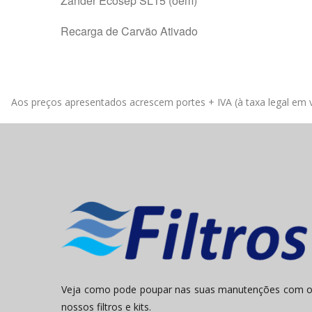
Zander Ecosep SL15 (oem)
Recarga de Carvão Ativado
Aos preços apresentados acrescem portes + IVA (à taxa legal em v
Veja como pode poupar nas suas manutenções com 
nossos filtros e kits.