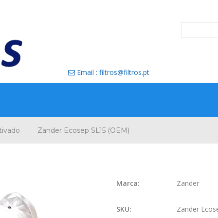
Email : filtros@filtros.pt

tivado
Zander Ecosep SL15 (OEM)
Marca:
Zander
SKU:
Zander Ecos