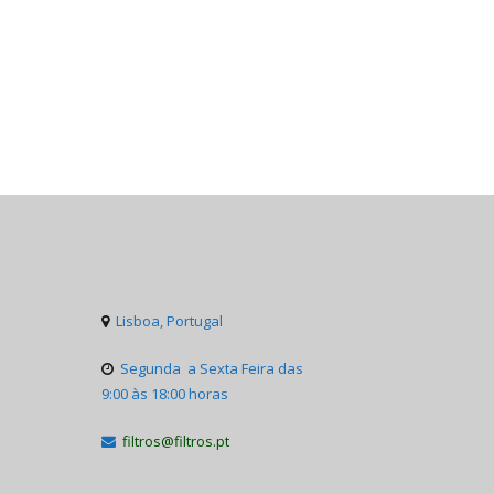
Lisboa, Portugal

Segunda a Sexta Feira das

9:00 às 18:00 horas
filtros@filtros.pt
