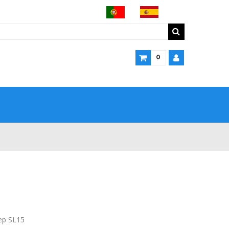
0
ep SL15