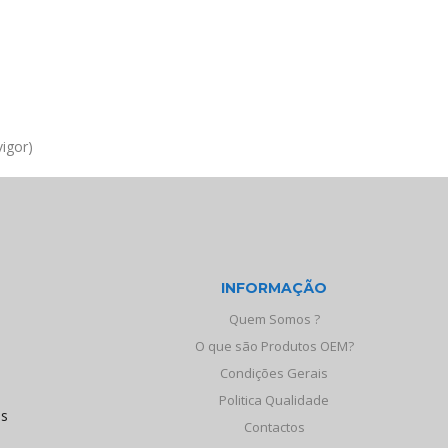
igor)
INFORMAÇÃO
Quem Somos ?
O que são Produtos OEM?
Condições Gerais
Politica Qualidade
os
Contactos