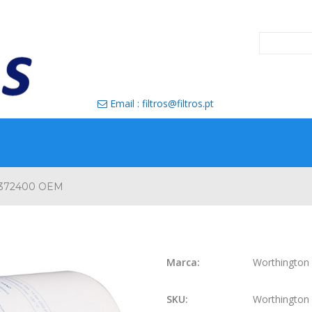
Email : filtros@filtros.pt

1372400 OEM
Marca:
Worthington
SKU:
Worthingto