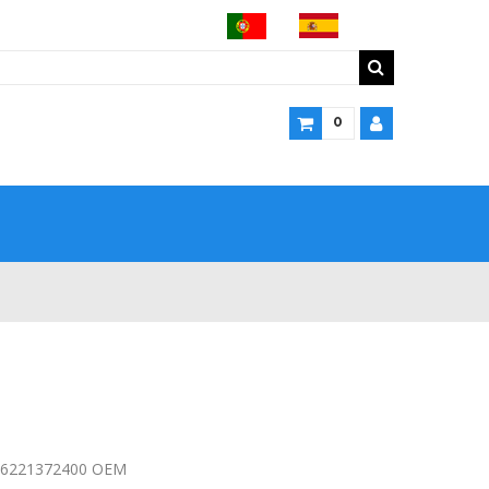
0
n 6221372400 OEM