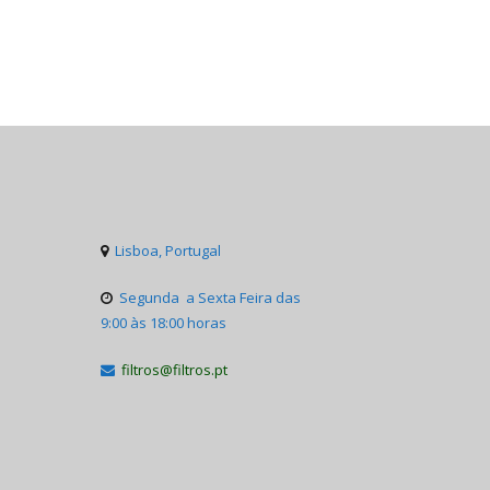
Lisboa, Portugal

Segunda a Sexta Feira das

9:00 às 18:00 horas
filtros@filtros.pt
