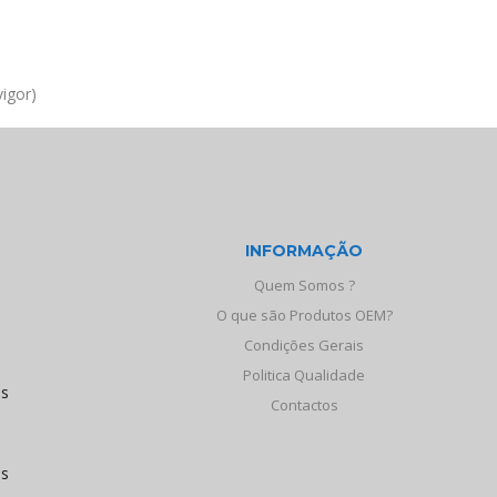
igor)
INFORMAÇÃO
Quem Somos ?
O que são Produtos OEM?
Condições Gerais
Politica Qualidade
os
Contactos
às