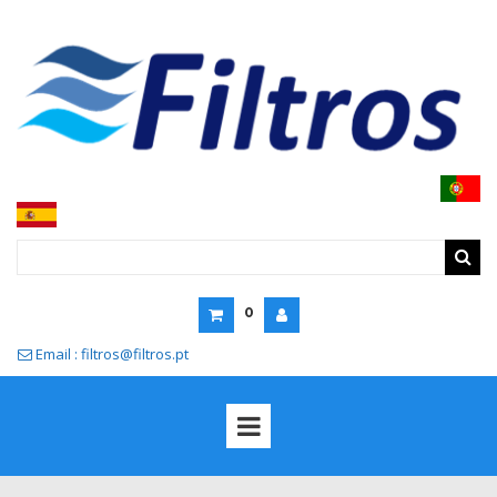
0
Email : filtros@filtros.pt
