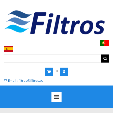
0
Email : filtros@filtros.pt
