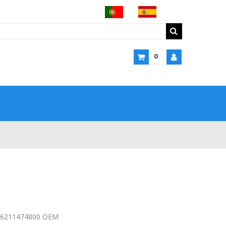
0
n 6211474800 OEM