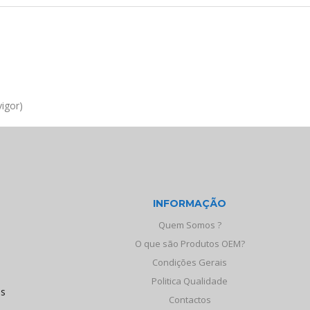
igor)
INFORMAÇÃO
Quem Somos ?
O que são Produtos OEM?
Condições Gerais
Politica Qualidade
os
Contactos