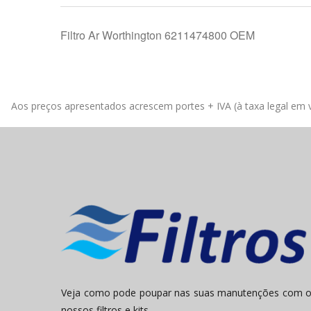
Filtro Ar Worthington 6211474800 OEM
Aos preços apresentados acrescem portes + IVA (à taxa legal em v
Veja como pode poupar nas suas manutenções com 
nossos filtros e kits.