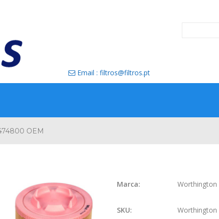
Email : filtros@filtros.pt

1474800 OEM
Marca:
Worthington
SKU:
Worthingto