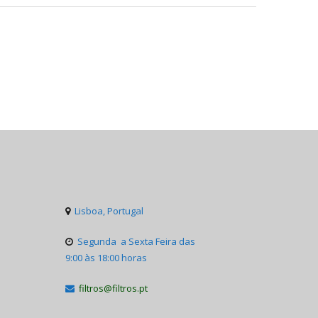
Lisboa, Portugal

Segunda a Sexta Feira das

9:00 às 18:00 horas
filtros@filtros.pt
