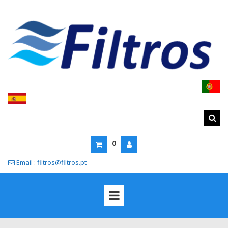
0
Email : filtros@filtros.pt
