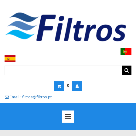
0
Email : filtros@filtros.pt
