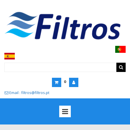
0
Email : filtros@filtros.pt
