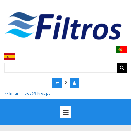
0
Email : filtros@filtros.pt
