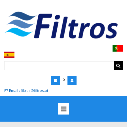
0
Email : filtros@filtros.pt
