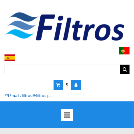
0
Email : filtros@filtros.pt
