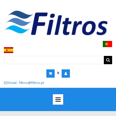
0
Email : filtros@filtros.pt
