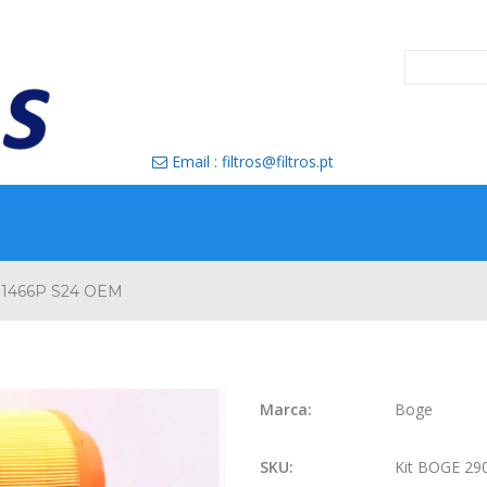
Email : filtros@filtros.pt

01466P S24 OEM
Marca:
Boge
SKU:
Kit BOGE 29