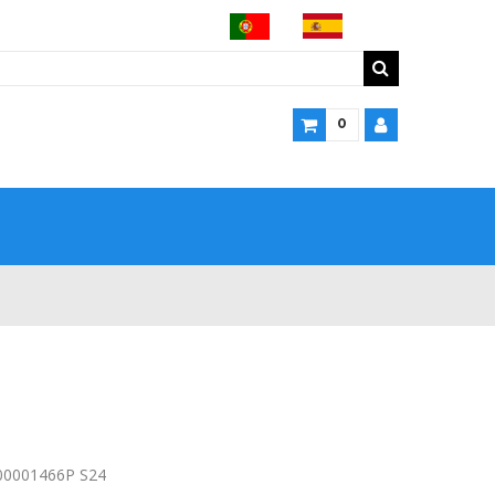
0
00001466P S24