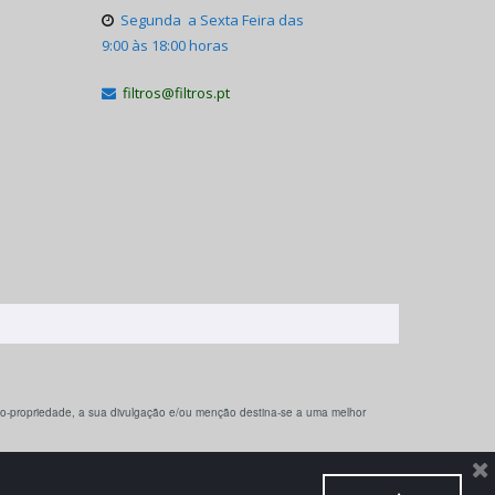
Segunda a Sexta Feira das

9:00 às 18:00 horas
filtros@filtros.pt

 co-propriedade, a sua divulgação e/ou menção destina-se a uma melhor