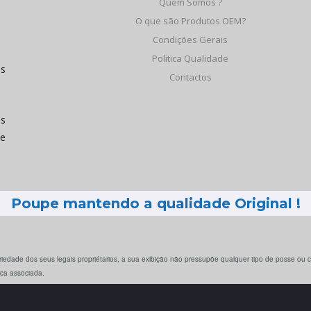
Quem Somos ?
O que são Produtos OEM?
Condições Gerais
Politica Qualidade
os
Contactos
às
de
Poupe mantendo a qualidade Original !
iedade dos seus legais propriétarios, a sua exibição não pressupõe qualquer tipo de posse ou
rca associada.