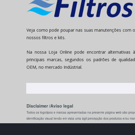
Veja como pode poupar nas suas manutenções com 
nossos filtros e kits.
Na nossa Loja Online pode encontrar alternativas 
principais marcas, segundos os padrões de qualida
OEM, no mercado Indústrial.
Disclaimer /Aviso legal
Todos os logotipos e marcas apresentadas na presente página web são propr
identificação visual tendo em vista uma ágil percepção dos produtos e/ou ma