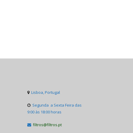
Lisboa, Portugal

Segunda a Sexta Feira das

9:00 às 18:00 horas
filtros@filtros.pt
