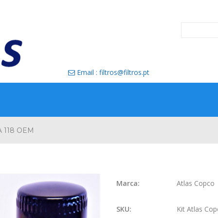
Email : filtros@filtros.pt

GA 118 OEM
Marca:
Atlas Copco
SKU:
Kit Atlas Co