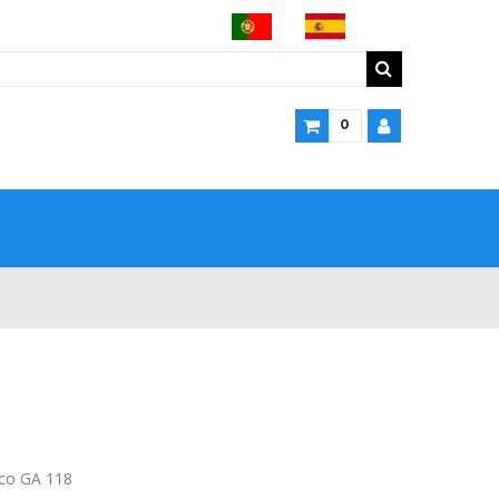
0
pco GA 118