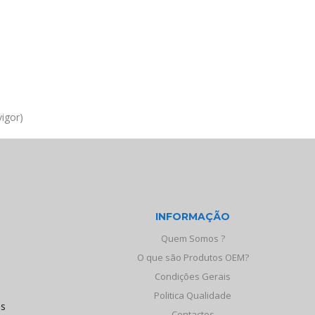
igor)
INFORMAÇÃO
Quem Somos ?
O que são Produtos OEM?
Condições Gerais
Politica Qualidade
os
Contactos