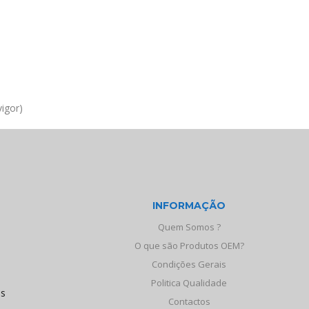
igor)
INFORMAÇÃO
Quem Somos ?
O que são Produtos OEM?
Condições Gerais
Politica Qualidade
os
Contactos