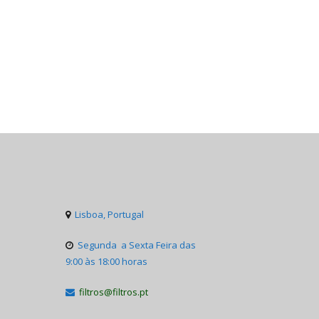
Lisboa, Portugal

Segunda a Sexta Feira das

9:00 às 18:00 horas
filtros@filtros.pt
