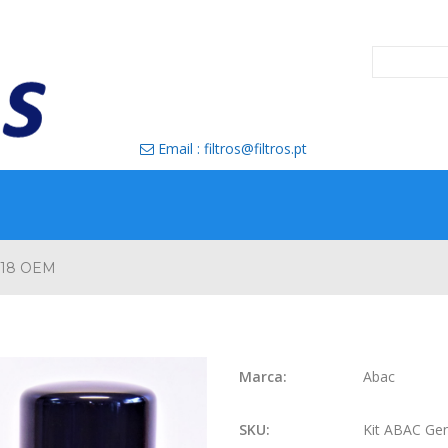
Email : filtros@filtros.pt

s 18 OEM
Marca:
Abac
SKU:
Kit ABAC Gen