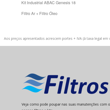
Kit Industrial ABAC Genesis 18
Filtro Ar + Filtro Óleo
Aos preços apresentados acrescem portes + IVA (à taxa legal em v
Veja como pode poupar nas suas manutenções com 