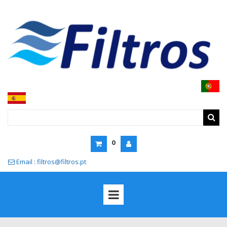
0
Email : filtros@filtros.pt
