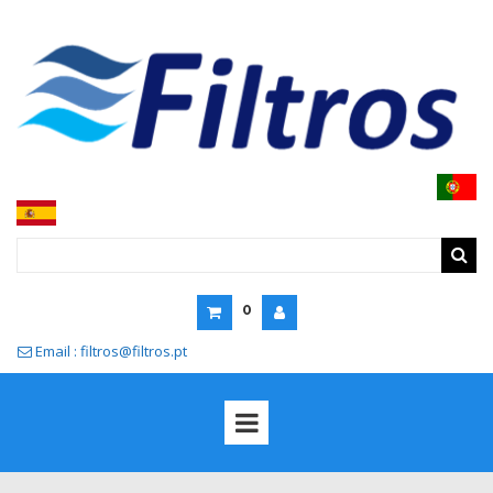
0
Email : filtros@filtros.pt
