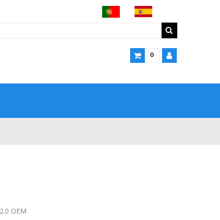
0
32.0 OEM