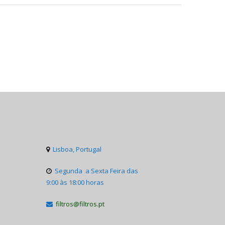
Lisboa, Portugal

Segunda a Sexta Feira das

9:00 às 18:00 horas
filtros@filtros.pt
