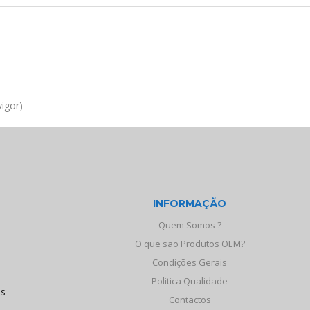
igor)
INFORMAÇÃO
Quem Somos ?
O que são Produtos OEM?
Condições Gerais
Politica Qualidade
os
Contactos