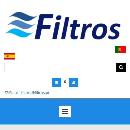
0
Email : filtros@filtros.pt
