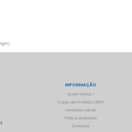
igor)
INFORMAÇÃO
Quem Somos ?
O que são Produtos OEM?
Condições Gerais
Politica Qualidade
os
Contactos