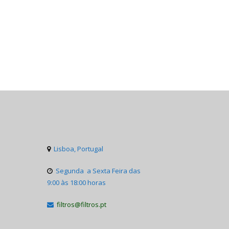
Lisboa, Portugal

Segunda a Sexta Feira das

9:00 às 18:00 horas
filtros@filtros.pt
