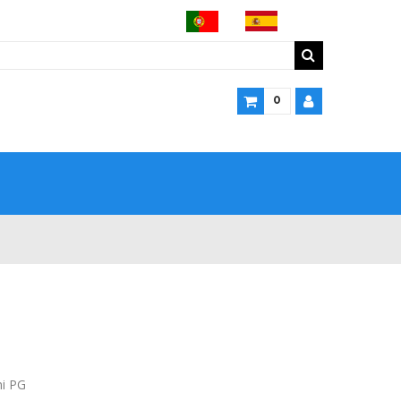
0
ni PG