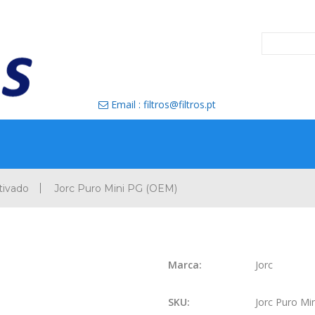
Email : filtros@filtros.pt

tivado
Jorc Puro Mini PG (OEM)
Marca:
Jorc
SKU:
Jorc Puro Mi