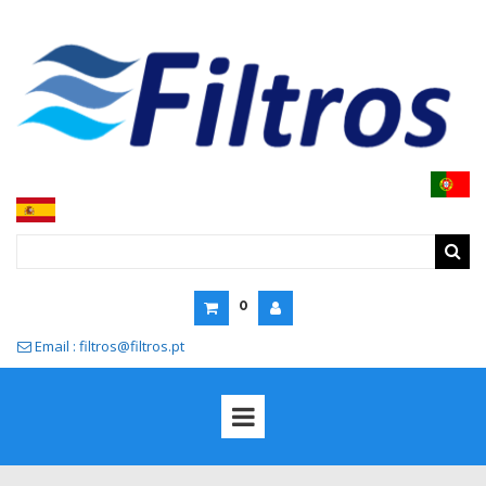
0
Email : filtros@filtros.pt
