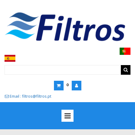
0
Email : filtros@filtros.pt
