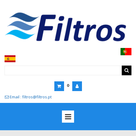
0
Email : filtros@filtros.pt
