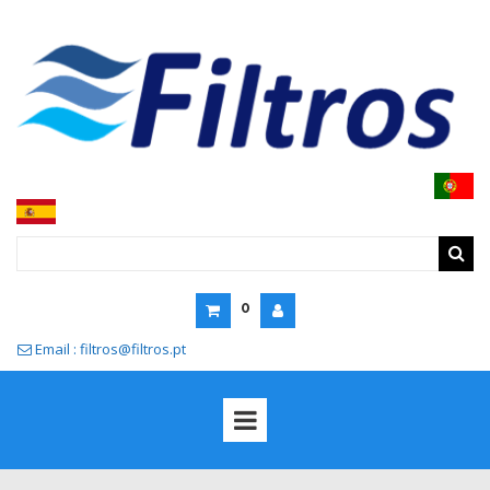
0
Email : filtros@filtros.pt
