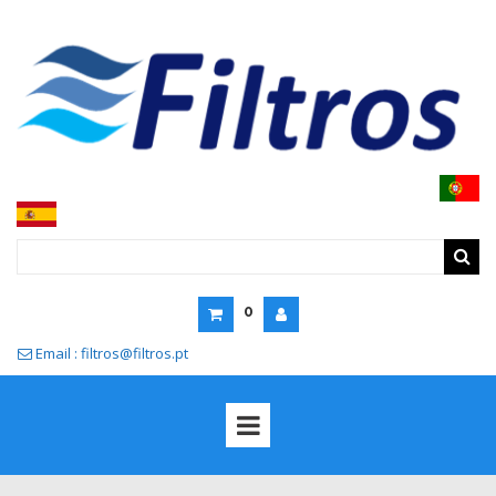
0
Email : filtros@filtros.pt
