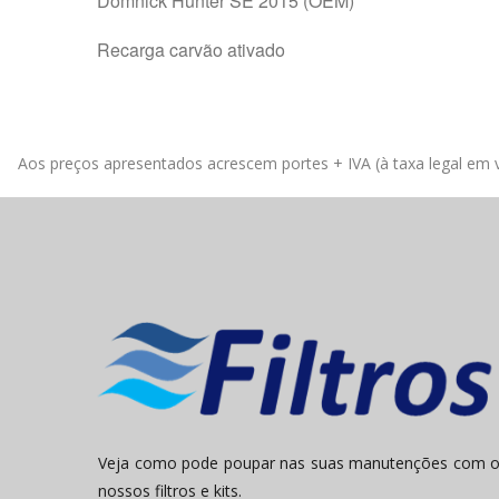
Domnick Hunter SE 2015 (OEM)
Recarga carvão ativado
Aos preços apresentados acrescem portes + IVA (à taxa legal em v
Veja como pode poupar nas suas manutenções com 
nossos filtros e kits.