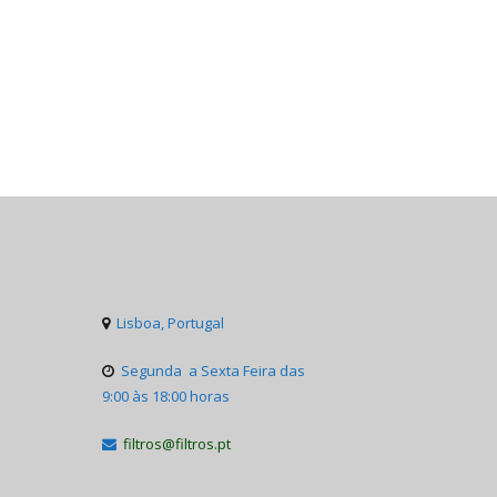
Lisboa, Portugal

Segunda a Sexta Feira das

9:00 às 18:00 horas
filtros@filtros.pt
