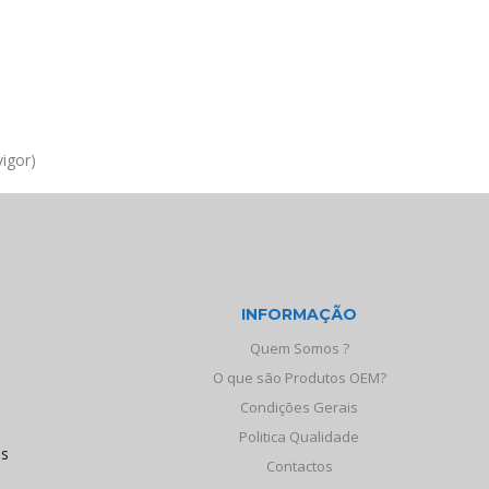
igor)
INFORMAÇÃO
Quem Somos ?
O que são Produtos OEM?
Condições Gerais
Politica Qualidade
os
Contactos