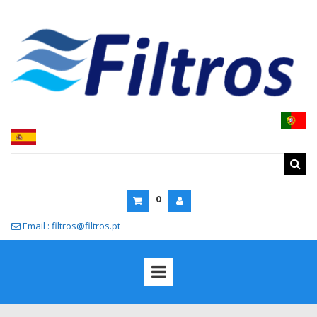
0
Email : filtros@filtros.pt
