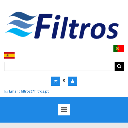
0
Email : filtros@filtros.pt
