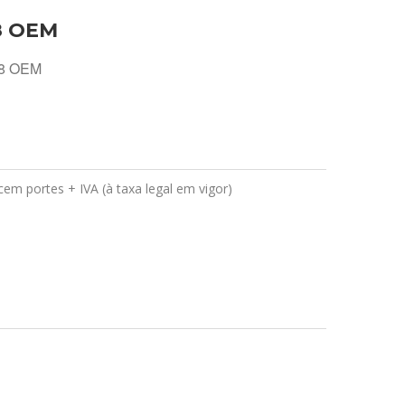
8 OEM
98 OEM
em portes + IVA (à taxa legal em vigor)