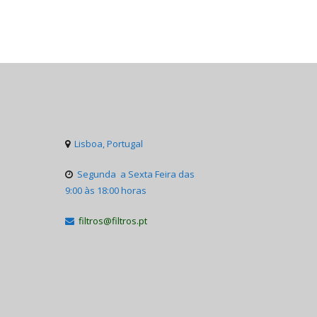
Lisboa, Portugal

Segunda a Sexta Feira das

9:00 às 18:00 horas
filtros@filtros.pt
