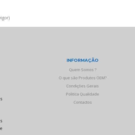
igor)
INFORMAÇÃO
Quem Somos ?
O que são Produtos OEM?
Condições Gerais
Politica Qualidade
os
Contactos
às
de