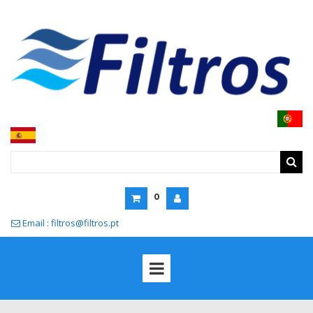
0
Email : filtros@filtros.pt
