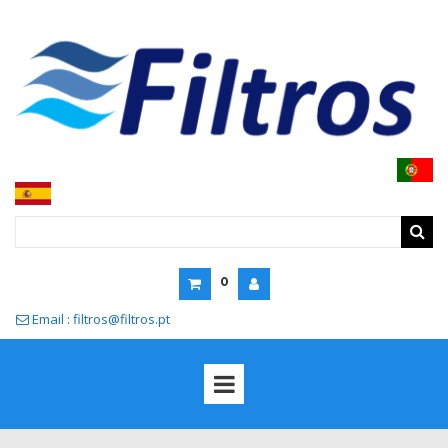
0
Email : filtros@filtros.pt
