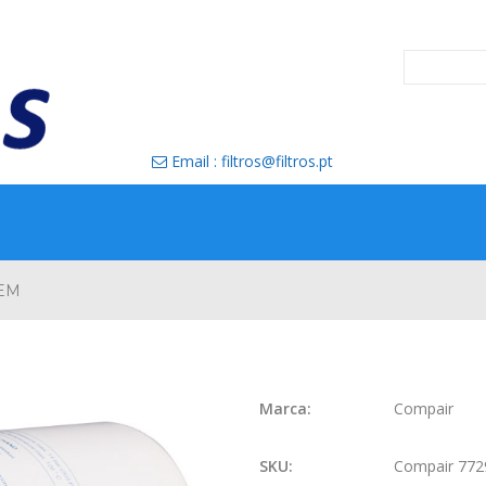
Email : filtros@filtros.pt

OEM
Marca:
Compair
SKU:
Compair 77