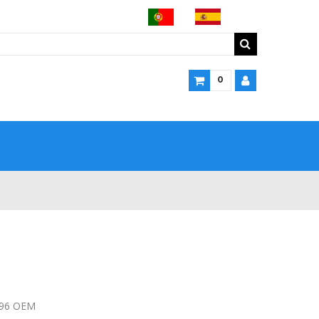
0
296 OEM