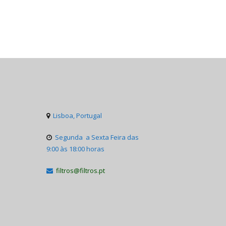
Lisboa, Portugal

Segunda a Sexta Feira das

9:00 às 18:00 horas
filtros@filtros.pt
