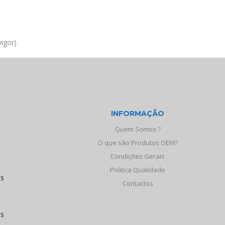
igor)
INFORMAÇÃO
Quem Somos ?
O que são Produtos OEM?
Condições Gerais
Politica Qualidade
os
Contactos
às