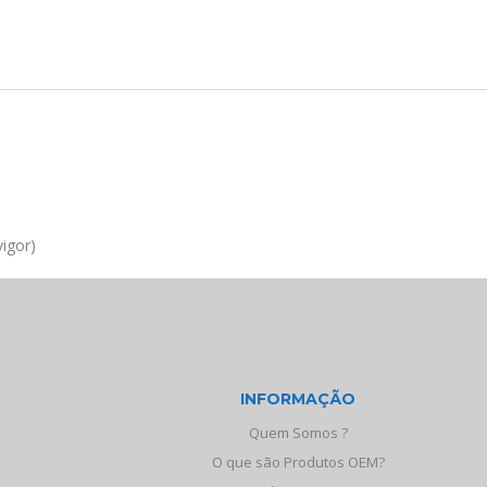
igor)
INFORMAÇÃO
Quem Somos ?
O que são Produtos OEM?