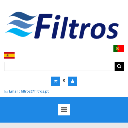
0
Email : filtros@filtros.pt
